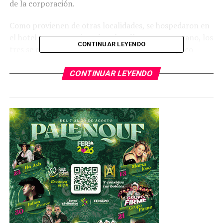
de la corporación.
Como provienen de otras localidades, se hospedaron en
el hotel antes mencionado, y hoy llegaron temprano, los
CONTINUAR LEYENDO
tres se encerraron en una sola habitación y al poco
tiempo los empleados del lugar empezaron a escuchar
gritos, pero pensaron que eran propios de un encuentro
CONTINUAR LEYENDO
íntimo.
Sin embargo enseguida el hombre salió de la habitación
completamente desnudo, seguido de una mujer que
también estaba desnuda y le hacía reclamos sexuales, al
mismo tiempo que le tiraba manotazos, y la otra mujer
que estaba semidesnuda trataba de detener a su
compañera.
Los trabajadores del hotel tuvieron que llamar al
Sistema de Emergencias 911, y enseguida llegaron varios
policías, quienes detuvieron a los rijosos para ser