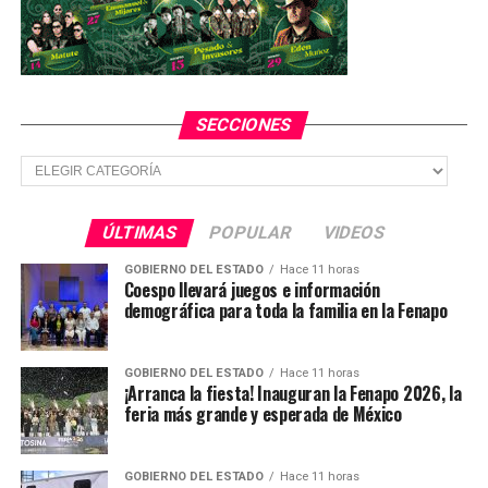
llevados ante un Ministerio Público.
TEMAS RELACIONADOS
YA VIENE
Neza contará con un modelo neoyorquino de “Ciclo
SECCIONES
policías”
Secciones
NO TE PIERDAS
Decomisa PF droga oculta en quesos
ÚLTIMAS
POPULAR
VIDEOS
GOBIERNO DEL ESTADO
Hace 11 horas
Coespo llevará juegos e información
demográfica para toda la familia en la Fenapo
GOBIERNO DEL ESTADO
Hace 11 horas
¡Arranca la fiesta! Inauguran la Fenapo 2026, la
feria más grande y esperada de México
GOBIERNO DEL ESTADO
Hace 11 horas