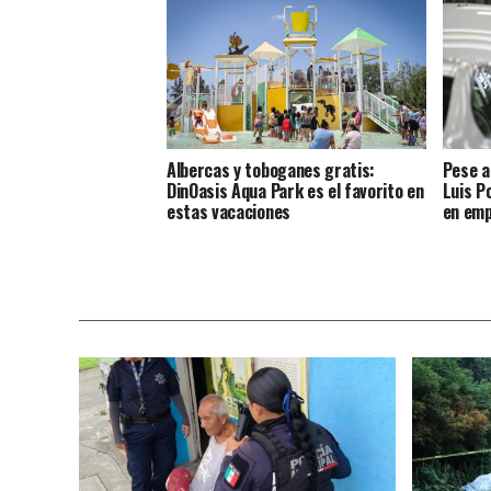
Albercas y toboganes gratis:
Pese a
DinOasis Aqua Park es el favorito en
Luis P
estas vacaciones
en emp