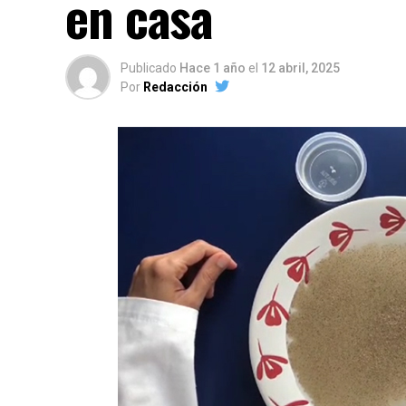
en casa
Publicado
Hace 1 año
el
12 abril, 2025
Por
Redacción