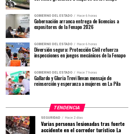
GOBIERNO DEL ESTADO
Hace 6 horas
Gobernación arranca entrega de licencias a
expositores de la Fenapo 2026
TEMAS RELACIONADOS
GOBIERNO DEL ESTADO
Hace 6 horas
Diversión segura: Protección Civil refuerza
YA VIENE
Se sumará SLP a la estrategia de seguridad nacional
inspecciones en juegos mecánicos de la Fenapo
NO TE PIERDAS
Invita el Centro de Justicia para las Mujeres a terminar
GOBIERNO DEL ESTADO
Hace 7 horas
la primaria o secundaria
Gallardo y Gloria Trevi llevan mensaje de
reinserción y esperanza a mujeres en La Pila
TENDENCIA
SEGURIDAD
Hace 2 días
Varias personas lesionadas tras fuerte
accidente en el corredor turístico La