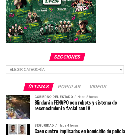
disciplinarias correspondientes.
El Órgano Interno de Control Estatal, reiteró a través
de su titular, José Gabriel Rosillo Iglesias, su
compromiso con la legalidad, la transparencia y la
rendición de cuentas en el ejercicio de los recursos
destinados al beneficio de la ciudadanía potosina.
SECCIONES
TEMAS RELACIONADOS
FEATURED
Secciones
YA VIENE
Hallan cuerpo flotando en un río en el municipio de
ÚLTIMAS
POPULAR
VIDEOS
Tamasopo
GOBIERNO DEL ESTADO
Hace 2 horas
NO TE PIERDAS
Blindarán FENAPO con robots y sistema de
Buscan crear Policía del Transporte y resolver el
reconocimiento facial con IA
conflicto del servicio UBER
SEGURIDAD
Hace 4 horas
Caen cuatro implicados en homicidio de policía