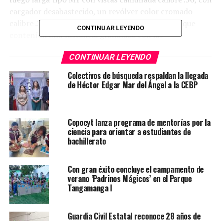
cargador desabastecido, un revólver color cromado
calibre .32 desabastecido, 20 bolsitas tipo ziploc que
CONTINUAR LEYENDO
contenían una sustancia granulada con las
características de la droga llamada Cristal, y dos bolsas
CONTINUAR LEYENDO
de plástico que contenía 287 gramos de la misma
sustancia.
Colectivos de búsqueda respaldan la llegada
de Héctor Edgar Mar del Ángel a la CEBP
Por eso lo detuvieron y ayer por la mañana lo
trasladaron a las instalaciones de la Procuraduría
General de la República con sede en el municipio de
Copocyt lanza programa de mentorías por la
Ciudad Valles.
ciencia para orientar a estudiantes de
bachillerato
TEMAS RELACIONADOS
FEATURED
Con gran éxito concluye el campamento de
YA VIENE
verano ‘Padrinos Mágicos’ en el Parque
Capturan a sujetos que cometieron un robo en la tienda
Tangamanga I
Sams
NO TE PIERDAS
Guardia Civil Estatal reconoce 28 años de
Detienen a par de marihuanos que ponían en peligro a