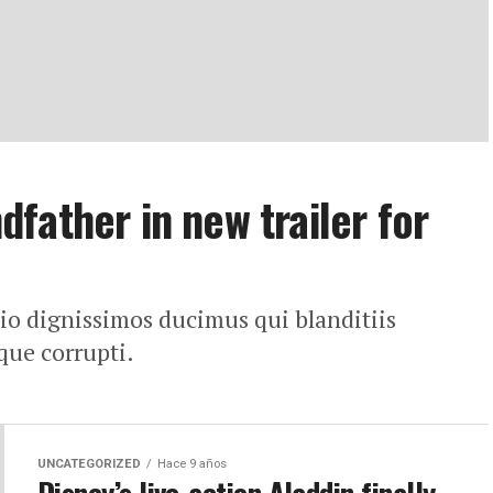
father in new trailer for
dio dignissimos ducimus qui blanditiis
que corrupti.
UNCATEGORIZED
Hace 9 años