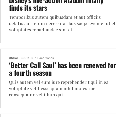
Disney’s live-action Aladdin finally
finds its stars
Temporibus autem quibusdam et aut officiis
debitis aut rerum necessitatibus saepe eveniet ut et
voluptates repudiandae sint et.
UNCATEGORIZED
Hace 9 años
‘Better Call Saul’ has been renewed for
a fourth season
Quis autem vel eum iure reprehenderit qui in ea
voluptate velit esse quam nihil molestiae
consequatur, vel illum qui.