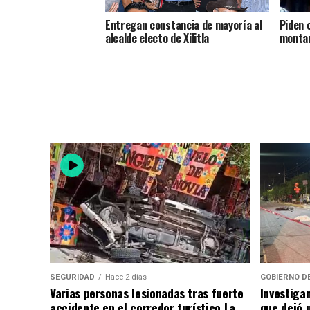
Entregan constancia de mayoría al
Piden 
alcalde electo de Xilitla
montan
SEGURIDAD
Hace 2 días
GOBIERNO D
Varias personas lesionadas tras fuerte
Investiga
accidente en el corredor turístico La
que dejó u