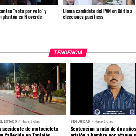
conteo “voto por voto” y
Llama candidato del PAN en Xilitla a
 plantón en Rioverde
elecciones pacíficas
TENDENCIA
EL ESTADO
Hace 3 días
SEGURIDAD
Hace 2 días
n accidente de motocicleta
Sentencian a más de dos años
n fallecido en Tanlajás
prisión a hombre por ataque 