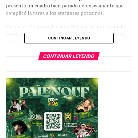
presentó un cuadro bien parado defensivamente que
complicó la tarea a los atacantes potosinos.
Fue en al 23´cuando Luciano Nequecaur, por la vía del
penal, adelantó a los oaxaqueños. Con el marcador en
CONTINUAR LEYENDO
contra, los dirigidos por Alfonso Sosa intentaron
emparejar el juego son éxito.
CONTINUAR LEYENDO
Ya en el segundo tiempo, y con los cambios de Noé Maya
por Leandro Torres al 65´, Kevin Lara por Marcos Astina
al 70´y Juan David Castro por Claudio Villagra al 80´, el
Atlético de San Luis llegó de manera constante al arco
rival, sin embargo, el arquero Carlos Velázquez salvó en
más de una ocasión a los locales de recibir el gol del
empate.
Es de esta manera que el Atlético de San Luis cayó ante
los Alebrijes de Oaxaca, y conservó los 21 puntos que
aún no lo tienen clasificado a la liguilla