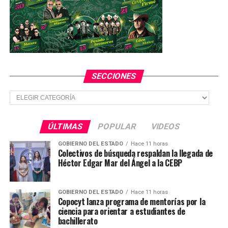
matemáticamente.
El próximo partido de los potosinos será el 02 de
noviembre ante los Leones Negros, en duelo
correspondiente a la penúltima fecha del Ascenso Mx.
SECCIONES
TEMAS RELACIONADOS
Secciones
YA VIENE
Leyendas del Cruz Azul darán un partido de exhibición
en Ciudad Valles
ÚLTIMAS
POPULAR
VIDEOS
NO TE PIERDAS
“Huastecazo 2018” dejará importante derrama
GOBIERNO DEL ESTADO
Hace 11 horas
Colectivos de búsqueda respaldan la llegada de
económica en SLP
Héctor Edgar Mar del Ángel a la CEBP
GOBIERNO DEL ESTADO
Hace 11 horas
Copocyt lanza programa de mentorías por la
ciencia para orientar a estudiantes de
bachillerato