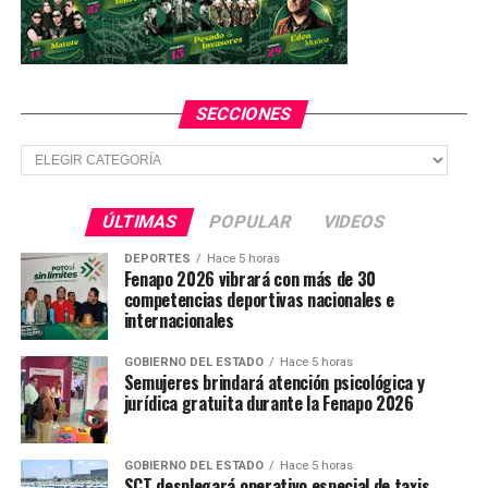
como Luka Romero, Jeremy Márquez y el “Toro”
Fernández. A pesar de la presión final del Atlas, que
terminó con amarillas para Jorge Rodríguez y Víctor
Ríos, el orden táctico de la Máquina fue impecable.
SECCIONES
Secciones
TEMAS RELACIONADOS
YA VIENE
¡Pachuca impone su ley! Los Tuzos eliminan al Toluca y
ÚLTIMAS
POPULAR
VIDEOS
vuelan a Semifinales
DEPORTES
Hace 5 horas
NO TE PIERDAS
Fenapo 2026 vibrará con más de 30
¡Heroico! Chivas remonta a Tigres en el Akron y vuela a
competencias deportivas nacionales e
Semifinales
internacionales
GOBIERNO DEL ESTADO
Hace 5 horas
Semujeres brindará atención psicológica y
jurídica gratuita durante la Fenapo 2026
GOBIERNO DEL ESTADO
Hace 5 horas
SCT desplegará operativo especial de taxis