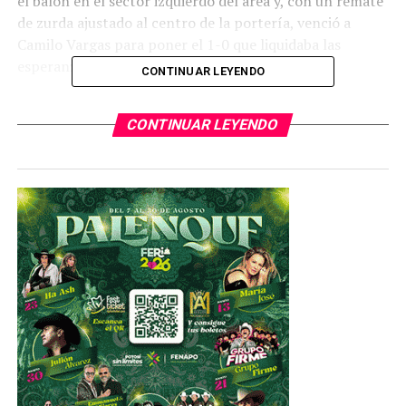
el balón en el sector izquierdo del área y, con un remate
de zurda ajustado al centro de la portería, venció a
Camilo Vargas para poner el 1-0 que liquidaba las
esperanzas rojinegras.
CONTINUAR LEYENDO
Kevin Mier y el poste: Los aliados celestes
CONTINUAR LEYENDO
Pese al marcador, el Atlas no bajó los brazos y vendió
cara la derrota. La fiera resistencia de Cruz Azul tuvo
dos protagonistas: los postes y su guardameta. Al
minuto 50′, Aldo Rocha hizo temblar la portería celeste
con un disparo de derecha que se estrelló en el metal.
Cerca del final, el portero Kevin Mier se convirtió en
figura al detener sendos remates de Víctor Ríos y Diego
González al 82′, bajando la cortina definitivamente para
los tapatíos.
Gestión inteligente de Anselmi
Con la ventaja en el bolsillo, el estratega celeste movió
sus piezas para cerrar el juego, dando ingreso a hombres