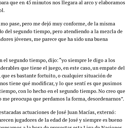
para que en 45 minutos nos llegara al arco y elaboramos
ol.
último pase, pero me dejó muy conforme, de la misma
 del segundo tiempo, pero atendiendo a la mezcla de
gadores jóvenes, me parece que ha sido una buena
n el segundo tiempo, dijo: “yo siempre le digo a los
derables que tiene el juego, en este caso, un empate del
, que es bastante fortuito, o cualquier situación de
 nos tiene qué modificar, y lo que sentí es que pusimos
 tiempo, con lo hecho en el segundo tiempo. No creo que
ro me preocupa que perdamos la forma, desordenarnos”.
destacadas actuaciones de José Juan Macías, externó:
recen jugadores de la edad de José y siempre es bueno
 pensamos a la hora de proyectar esta Liga de Naciones