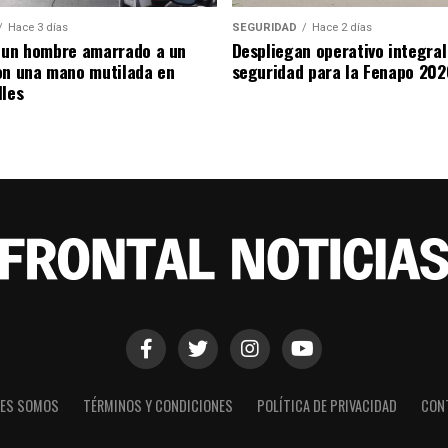
Hace 3 días
SEGURIDAD
Hace 2 días
 un hombre amarrado a un
Despliegan operativo integral
on una mano mutilada en
seguridad para la Fenapo 202
lles
NES SOMOS
TÉRMINOS Y CONDICIONES
POLÍTICA DE PRIVACIDAD
CON