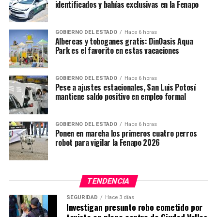
identificados y bahías exclusivas en la Fenapo
NO TE PIERDAS
¡A la Final! Pumas vence a Pachuca y buscará el título
ante Cruz Azul
GOBIERNO DEL ESTADO
Hace 6 horas
Albercas y toboganes gratis: DinOasis Aqua
Park es el favorito en estas vacaciones
GOBIERNO DEL ESTADO
Hace 6 horas
Pese a ajustes estacionales, San Luis Potosí
mantiene saldo positivo en empleo formal
GOBIERNO DEL ESTADO
Hace 6 horas
Ponen en marcha los primeros cuatro perros
robot para vigilar la Fenapo 2026
TENDENCIA
SEGURIDAD
Hace 3 días
Investigan presunto robo cometido por
taxista en pleno centro de Ciudad Valles