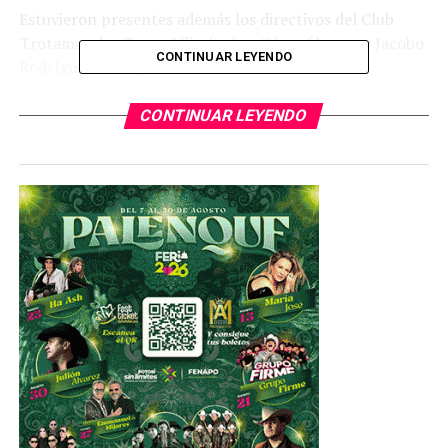
Estuvieron presentes además los directivos del Club
Trotamundos Team, Lilia Ávalos, César Álvarez y Jacobo
CONTINUAR LEYENDO
Rodríguez en cuyo beneficio se celebrará la
competencia; además la corredora Mary Castillo quien
recibirá un homenaje y los deportistas en silla de ruedas
CONTINUAR LEYENDO
José Leonel Aguilar, José Cruz Zapata y Jorge Alberto
Arellano.
Alejandro Muñoz se sumó al reconocimiento para la
corredora Mary Castillo felicitándola por su destacada
trayectoria ejemplo para toda la comunidad del
atletismo potosino, además celebró que el objetivo de la
carrera sea el beneficio para los atletas señalados y
exhortó a los y las corredoras de San Luis Potosí para
participar en el evento.
Se destacó la trayectoria de la competidora Mary
Castillo quien en 35 años de trayectoria tiene logros
como ser la ganadora del Medio Maratón de Armadillo