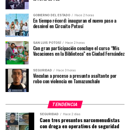
ruedas con medalla para los tres primeros lugares de
cada una. Las inscripciones se pueden realizar en Aloha
GOBIERNO DEL ESTADO
Hace 2 horas
Viajes, La Pape, Meric y Viajes Lucy, además el día del
En tiempo récord: inauguran el nuevo paso a
evento de 8:00 a 8:45 horas.
desnivel en Circuito Potosí
TEMAS RELACIONADOS
SAN LUIS POTOSÍ
Hace 2 horas
Con gran participación concluye el curso “Mis
YA VIENE
Vacaciones en la Biblioteca” en Ciudad Fernández
Dramático triunfo del Liverpool ante Rayados
NO TE PIERDAS
Pablo Alarcón se mantiene tercero en Costa Rica
SEGURIDAD
Hace 3 horas
Vinculan a proceso a presunto asaltante por
robo con violencia en Tamazunchale
TENDENCIA
SEGURIDAD
Hace 2 días
Caen tres presuntos narcomenudistas
con droga en operativos de seguridad