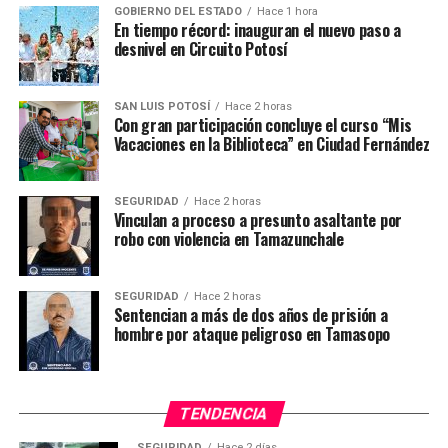
Manuel Carreras López y la Presidenta del DIF Estatal,
GOBIERNO DEL ESTADO
Hace 1 hora
Lorena Valle Rodríguez, de que este evento ferial sea
En tiempo récord: inauguran el nuevo paso a
desnivel en Circuito Potosí
accesible, con gran calidad, seguro y netamente familiar.
TEMAS RELACIONADOS
SAN LUIS POTOSÍ
Hace 2 horas
Con gran participación concluye el curso “Mis
YA VIENE
Vacaciones en la Biblioteca” en Ciudad Fernández
Investigan empresa fantasma ligada a Ninel Conde en
San Luis Potosí
SEGURIDAD
Hace 2 horas
NO TE PIERDAS
Vinculan a proceso a presunto asaltante por
Clausuran Festival de la Cantera 2018
robo con violencia en Tamazunchale
SEGURIDAD
Hace 2 horas
Sentencian a más de dos años de prisión a
hombre por ataque peligroso en Tamasopo
TENDENCIA
SEGURIDAD
Hace 2 días