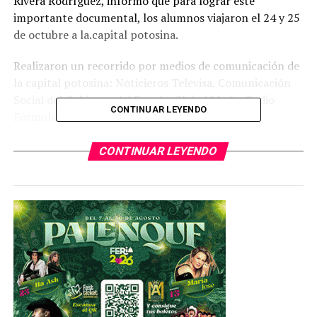
Rivera Rodríguez, informó que para lograr este
importante documental, los alumnos viajaron el 24 y 25
de octubre a la.capital potosina.
Realizaron un recorrido por medios de comunicación de
la capital potosina: Noticieros Televisa, Comunicación
Social del Gobierno del Estado, Global Media, Radio
CONTINUAR LEYENDO
Fórmula, Radio Imagen, Cable Canal local.
También obtuvieron conocimientos sobre el proceso del
CONTINUAR LEYENDO
periódico virtual y efectuaron un recorrido por el
Centro Histórico con la finalidad de tomar fotografías.
Posteriormente acudieron al lugar donde residen los
Wixarikas para hacer una entrevista con una de las
familias y poder transmitir con posterioridad
información a través del documental.
TEMAS RELACIONADOS