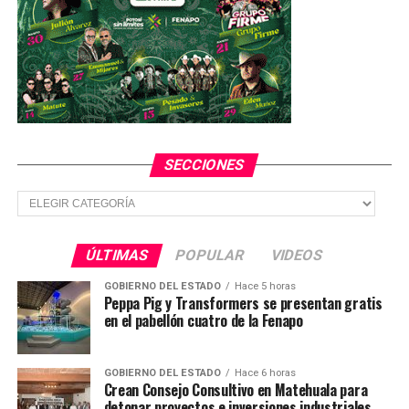
YA VIENE
Invitan al domingo de Cultura Viva en SLP
NO TE PIERDAS
Invitan a instituciones gubernamentales a al concurso
de altar de muertos
SECCIONES
Secciones
ÚLTIMAS
POPULAR
VIDEOS
GOBIERNO DEL ESTADO
Hace 5 horas
Peppa Pig y Transformers se presentan gratis
en el pabellón cuatro de la Fenapo
GOBIERNO DEL ESTADO
Hace 6 horas
Crean Consejo Consultivo en Matehuala para
detonar proyectos e inversiones industriales