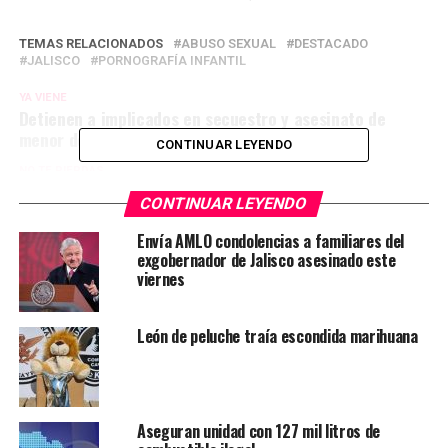
TEMAS RELACIONADOS
ABUSO SEXUAL
DESTACADO
JALISCO
PORNOGRAFÍA INFANTIL
YA VIENE
Detienen a implicados en secuestro y asesinato de
menor de 3 años
CONTINUAR LEYENDO
NO TE PIERDAS
Aseguran tres embarcaciones que transportaban
CONTINUAR LEYENDO
combustible ilegal en Chiapas
Envía AMLO condolencias a familiares del
exgobernador de Jalisco asesinado este
viernes
León de peluche traía escondida marihuana
Aseguran unidad con 127 mil litros de