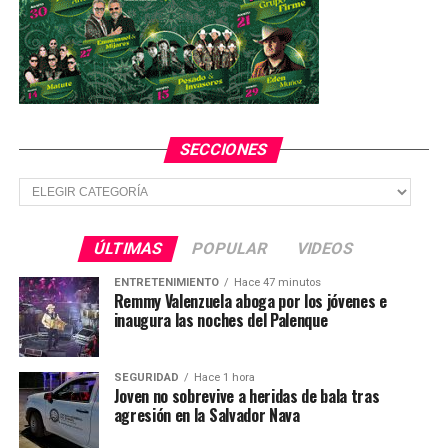
entregados en buen estado de salud a personal
representante de la empresa “ROFOMEX”.
TEMAS RELACIONADOS
SECCIONES
YA VIENE
Secciones
Concluye peritaje en juego mecánico de La Feria de
Chapultepec
ÚLTIMAS
POPULAR
VIDEOS
NO TE PIERDAS
IMSS invertirá 131 mdp en Hospital de San Quintín
ENTRETENIMIENTO
Hace 47 minutos
Remmy Valenzuela aboga por los jóvenes e
inaugura las noches del Palenque
SEGURIDAD
Hace 1 hora
Joven no sobrevive a heridas de bala tras
agresión en la Salvador Nava