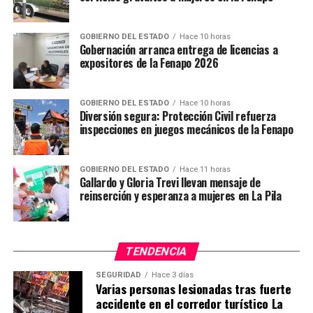
caso de emergencia localizar puntos de seguridad
aledaños.
GOBIERNO DEL ESTADO
Hace 10 horas
Gobernación arranca entrega de licencias a
expositores de la Fenapo 2026
TEMAS RELACIONADOS
YA VIENE
Emiten alerta por consumo de alimentos
GOBIERNO DEL ESTADO
Hace 10 horas
ultraprocesados
Diversión segura: Protección Civil refuerza
inspecciones en juegos mecánicos de la Fenapo
NO TE PIERDAS
En alerta Protección Civil de Veracruz por fuertes
vientos
GOBIERNO DEL ESTADO
Hace 11 horas
Gallardo y Gloria Trevi llevan mensaje de
reinserción y esperanza a mujeres en La Pila
TENDENCIA
SEGURIDAD
Hace 3 días
Varias personas lesionadas tras fuerte
accidente en el corredor turístico La