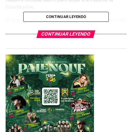
Constitución.
CONTINUAR LEYENDO
El segundo evento denominado Desfile Internacional del
Día de Muertos 2019 se llevará a cabo el domingo 27 a
partir de las 14:00 horas, desde el Zócalo capitalino para
CONTINUAR LEYENDO
incorporarse por la calle 5 de Mayo con rumbo hacia
Avenida Juárez, de donde tomarán el Paseo de la
Reforma hasta la Estela de Luz.
Señaló que como parte del operativo habrá varios cortes
a la circulación vial, además de que se encargarán de
prevenir faltas administrativas y actos ilícitos, mediante
monitoreo de las cámaras de video vigilancia de los
Centros de Comando y Control (C-2) y del Centro de
Comando, Control, Cómputo, Comunicaciones y
Contacto Ciudadano (C-5) de la Ciudad de México.
Asimismo, anunció que se dará información en tiempo
real para conocer alternativas viales mediante redes