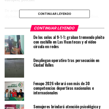
De acuerdo a la mandataria interina, el grupo de
CONTINUAR LEYENDO
diplomáticos tiene 72 horas para dejar el país andino.
Al fundamentar su decisión se refirió al presunto
CONTINUAR LEYENDO
intento de ingreso, que calificó de “subrepticio”, a la
De los celos al 9-1-1: graban tremendo pleito
residencia de México en La Paz, capital boliviana, el
con cuchillo en Las Huastecas y el video
pasado viernes.
circula en redes
Ambas representaciones diplomáticas lesionaron la
Despliegan operativo tras persecución en
dignidad y soberanía del pueblo boliviano, aseguró.
Ciudad Valles
“La conducta hostil, intentando ingresar de forma
subrepticia y clandestina a la residencia de México en
Fenapo 2026 vibrará con más de 30
Bolivia, son hechos que no podemos dejar pasar y han
competencias deportivas nacionales e
generado consecuencias”, manifestó Áñez, encargada
internacionales
del Ejecutivo tras la renuncia de Evo Morales el pasado
10 de noviembre.
Semujeres brindará atención psicológica y