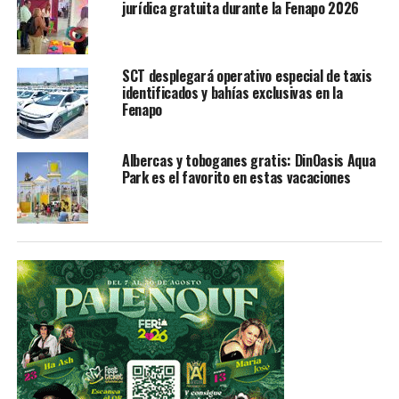
jurídica gratuita durante la Fenapo 2026
Por su parte la canciller boliviana, Karen Longaric,
aclaró que no se trata de una ruptura de relaciones
diplomáticas con España o México, sino una sugerencia
para que ambos gobiernos acrediten a nuevos
SCT desplegará operativo especial de taxis
identificados y bahías exclusivas en la
diplomáticos en reemplazo de “quienes irrespetaron la
Fenapo
soberanía de Bolivia”.
El pasado viernes cuatro miembros del Grupo Especial
Albercas y toboganes gratis: DinOasis Aqua
Park es el favorito en estas vacaciones
de Operaciones (GEO) de la policía española, acompañó
a Borreguero y Hernández a una visita de cortesía a la
embajadora mexicana Mercado e su residencia.
La residencia de la diplomática se encuentra desde el 10
de noviembre bajo fuertes medidas de seguridad, que
incluye el vuelo de drones, a fin de evitar que nueve
exfuncionarios del gobierno de Morales abandonen la
residencia diplomática mexicana.
Mientras el grupo espera salvoconductos para