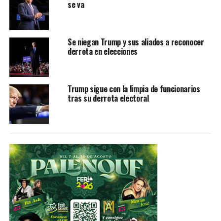
se va
TEMAS RELACIONADOS
DONALD TRUMP
GUAIDÓ
MADURO
VENEZUELA
Se niegan Trump y sus aliados a reconocer
YA VIENE
derrota en elecciones
Hijos del Chapo asesinaron al periodista Javier Valdez
NO TE PIERDAS
Peña Nieto habría recibido 100 millones de dólares del
Trump sigue con la limpia de funcionarios
Chapo Guzmán
tras su derrota electoral