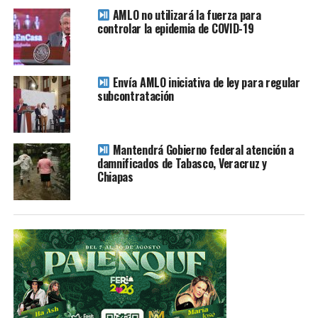
la frontera con México.
AMLO no utilizará la fuerza para
controlar la epidemia de COVID-19
TEMAS RELACIONADOS
AMLO
CARAVANA MIGRANTE
TIJUANA
TRUMP
YA VIENE
Envía AMLO iniciativa de ley para regular
Cierran la frontera en Tijuana tras intento de ingreso
subcontratación
de la Caravana Migrante
NO TE PIERDAS
Asegura El Chapo que Peña Nieto y Calderón recibieron
Mantendrá Gobierno federal atención a
sobornos del cártel de Sinaloa
damnificados de Tabasco, Veracruz y
Chiapas