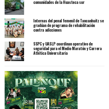
comunidades de la Huasteca sur
TEMAS RELACIONADOS
EDITOR'S PICK
YA VIENE
Gobierno de México no opinará sobre ataque de EUA en
Internas del penal femenil de Tancanhuitz se
Irak
gradúan de programa de rehabilitación
contra adicciones
NO TE PIERDAS
Buscan restaurar en California sus bosques de algas
marinas
SSPC y UASLP coordinan operativo de
seguridad para el Medio Maratón y Carrera
Atlética Universitaria