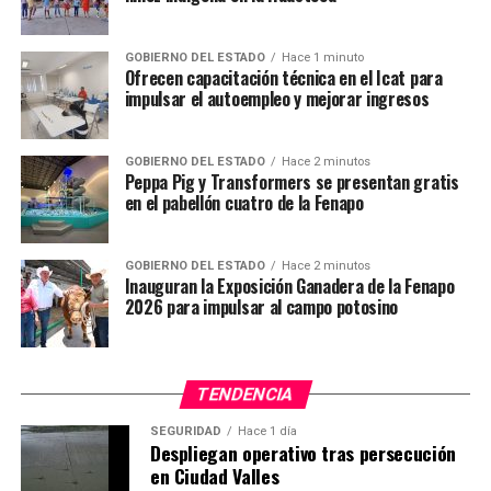
metros cúbicos de aire por día, y por último destacó que
una máquina fija dentro de la torre podría eliminar el 80
GOBIERNO DEL ESTADO
Hace 1 minuto
por ciento de las partículas PM 2.5 y PM 10, y así
Ofrecen capacitación técnica en el Icat para
reducir los niveles de contaminación.
impulsar el autoempleo y mejorar ingresos
TEMAS RELACIONADOS
GOBIERNO DEL ESTADO
Hace 2 minutos
Peppa Pig y Transformers se presentan gratis
YA VIENE
en el pabellón cuatro de la Fenapo
Contaminación del aire estaría relacionada con un
deterioro de los huesos
GOBIERNO DEL ESTADO
Hace 2 minutos
NO TE PIERDAS
Inauguran la Exposición Ganadera de la Fenapo
Rescatan las fortificaciones coloniales en Panamá
2026 para impulsar al campo potosino
TENDENCIA
SEGURIDAD
Hace 1 día
Despliegan operativo tras persecución
en Ciudad Valles