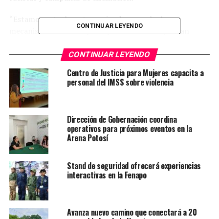
“Estamos actualmente poniendo a prueba los
CONTINUAR LEYENDO
mecanismos técnicos para que los usuarios puedan
apelar decisiones y para que la junta pueda examinar
casos particulares”, afirmó Facebook el jueves en un
CONTINUAR LEYENDO
comunicado.
Centro de Justicia para Mujeres capacita a
personal del IMSS sobre violencia
Si las pruebas resultan exitosas, la junta podría empezar
a aceptar y revisar casos a partir de mediados o fines de
octubre, añadió. La junta iba a iniciar labores a inicios de
Dirección de Gobernación coordina
2020 pero fue demorada.
operativos para próximos eventos en la
Arena Potosí
“La elaboración de un proceso exhaustivo, ético y
globalmente eficaz toma tiempo y nuestros miembros
Stand de seguridad ofrecerá experiencias
han estado trabajando aceleradamente para iniciar
interactivas en la Fenapo
labores lo más pronto posible”, anunció la junta.
La comisión estará integrada por 20 miembros, entre
Avanza nuevo camino que conectará a 20
ellos expertos jurídicos, activistas de derechos humanos