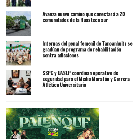
estudiantes desean participar en más actividades con la
AEM, agregó Mendieta, y recordó que hoy día, en el
Avanza nuevo camino que conectará a 20
mundo prácticamente toda la ciencia se hace en línea,
comunidades de la Huasteca sur
en equipos conectados vía telecomunicaciones más allá
de fronteras geográficas, por lo que así es posible
incrementar aún más este movimiento de los jóvenes
Internas del penal femenil de Tancanhuitz se
hacia el STEM.
gradúan de programa de rehabilitación
Los estudiantes interesados deberán tener desempeño
contra adicciones
académico destacado, ser postulados por la Institución
de Educación Superior a la que pertenecen, y ésta
SSPC y UASLP coordinan operativo de
facilitar por su parte a los estudiantes seleccionados
seguridad para el Medio Maratón y Carrera
acceso a computadoras conectadas a Internet,
Atlética Universitaria
laboratorios, o las instalaciones necesarias para el
desarrollo de este proyecto en línea.
De esa manera la estancia a distancia, al mismo tiempo
que permite realizar un proyecto que sea de interés del
estudiante en áreas como Internet de las cosas,
desarrollo satelital, o tecnología aeroespacial, posibilita