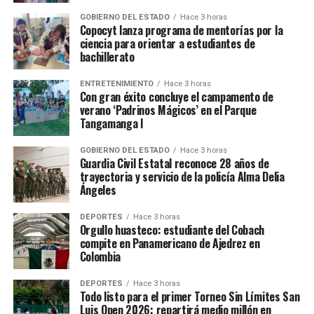
aem_20191.html
GOBIERNO DEL ESTADO
Hace 3 horas
Copocyt lanza programa de mentorías por la
ciencia para orientar a estudiantes de
TEMAS RELACIONADOS
EDITOR'S PICK
bachillerato
YA VIENE
Cuidado si te llega por WhatsApp el enlace my-love.com
ENTRETENIMIENTO
Hace 3 horas
Con gran éxito concluye el campamento de
NO TE PIERDAS
verano ‘Padrinos Mágicos’ en el Parque
Emiten recomendaciones para viajar seguro en
Tangamanga I
vacaciones
GOBIERNO DEL ESTADO
Hace 3 horas
Guardia Civil Estatal reconoce 28 años de
trayectoria y servicio de la policía Alma Delia
Ángeles
DEPORTES
Hace 3 horas
Orgullo huasteco: estudiante del Cobach
compite en Panamericano de Ajedrez en
Colombia
DEPORTES
Hace 3 horas
Todo listo para el primer Torneo Sin Límites San
Luis Open 2026: repartirá medio millón en