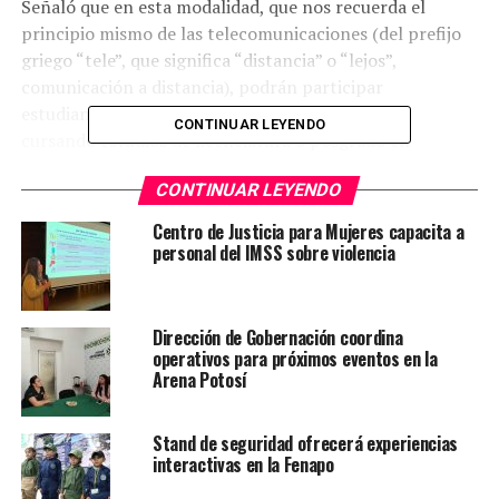
Señaló que en esta modalidad, que nos recuerda el
principio mismo de las telecomunicaciones (del prefijo
griego “tele”, que significa “distancia” o “lejos”,
comunicación a distancia), podrán participar
estudiantes de nacionalidad mexicana que estén
CONTINUAR LEYENDO
cursando estudios de licenciatura o posgrado en
disciplinas STEM (ciencias, tecnología, ingeniería y
CONTINUAR LEYENDO
matemáticas).
Centro de Justicia para Mujeres capacita a
“Nuestra juventud mexicana es imparable, tiene un
personal del IMSS sobre violencia
talento nato único, y ama la tecnología y la
conectividad, por eso abrimos esta convocatoria a las
autoridades de nuestras instituciones de educación, a fin
Dirección de Gobernación coordina
de contribuir a que nuestros jóvenes encuentren en
operativos para próximos eventos en la
STEM un camino futuro de vida en bien del país
Arena Potosí
haciendo aquello que aman, que es de lo que se trata
esto”, exhortó el científico.
Stand de seguridad ofrecerá experiencias
interactivas en la Fenapo
Varias universidades nos han expresado que sus