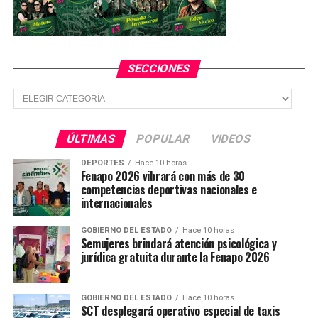
YA VIENE
Invertirán más de 6 millones para rehabilitar calles de
la capital potosina
NO TE PIERDAS
Estas fueron las causas por la clausura de la Minera San
SECCIONES
Xavier
Secciones
ÚLTIMAS
POPULAR
VIDEOS
DEPORTES
Hace 10 horas
Fenapo 2026 vibrará con más de 30
competencias deportivas nacionales e
internacionales
GOBIERNO DEL ESTADO
Hace 10 horas
Semujeres brindará atención psicológica y
jurídica gratuita durante la Fenapo 2026
GOBIERNO DEL ESTADO
Hace 10 horas
SCT desplegará operativo especial de taxis