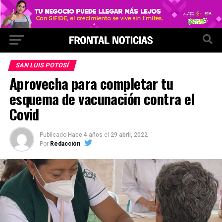
SAN LUIS POTOSÍ
Aprovecha para completar tu
esquema de vacunación contra el
Covid
Publicado
Hace 4 años
el
29 abril, 2022
Por
Redacción