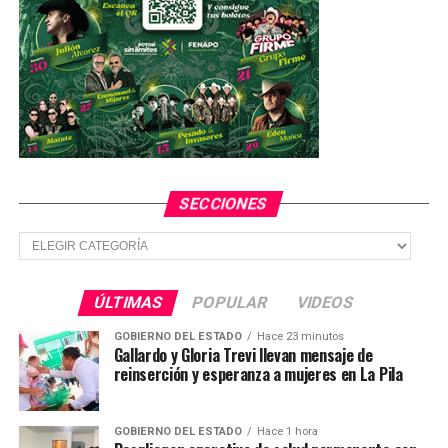
YA VIENE
San Luis Capital y Transportes Flix firman convenio de
colaboración para impulsar el turismo
NO TE PIERDAS
Gobierno de Ciudad Fernández celebra a la niñez con
festejos simultáneos en comunidades
SECCIONES
Secciones
ÚLTIMAS
POPULAR
VIDEOS
GOBIERNO DEL ESTADO
Hace 23 minutos
Gallardo y Gloria Trevi llevan mensaje de
reinserción y esperanza a mujeres en La Pila
GOBIERNO DEL ESTADO
Hace 1 hora