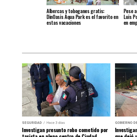
Albercas y toboganes gratis:
Pese a
DinOasis Aqua Park es el favorito en
Luis P
estas vacaciones
en emp
SEGURIDAD
Hace 3 días
GOBIERNO D
Investigan presunto robo cometido por
Investiga
taxista en pleno centro de Ciudad
que dejó u