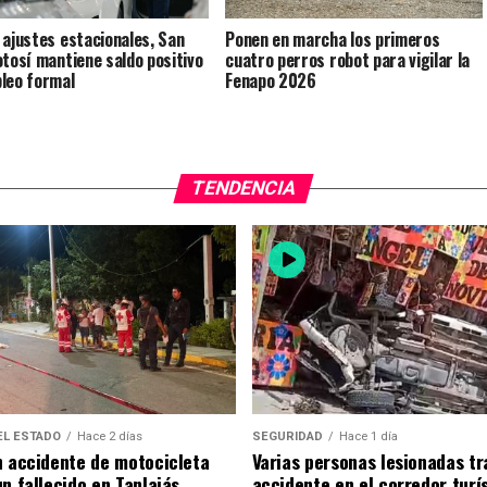
 ajustes estacionales, San
Ponen en marcha los primeros
otosí mantiene saldo positivo
cuatro perros robot para vigilar la
leo formal
Fenapo 2026
TENDENCIA
EL ESTADO
Hace 2 días
SEGURIDAD
Hace 1 día
n accidente de motocicleta
Varias personas lesionadas tr
n fallecido en Tanlajás
accidente en el corredor turí