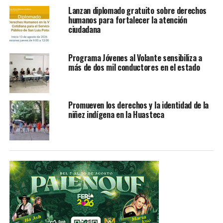
próximo martes 29 de octubre a las 8:30 de la mañana.
Lanzan diplomado gratuito sobre derechos
humanos para fortalecer la atención
ciudadana
En la segunda audiencia se determinará si procede o no
Programa Jóvenes al Volante sensibiliza a
la vinculación a proceso, contra Alejandro “N”.
más de dos mil conductores en el estado
Promueven los derechos y la identidad de la
TEMAS RELACIONADOS
FEATURED
niñez indígena en la Huasteca
YA VIENE
Representarán tres municipios a SLP en el Tianguis de
Pueblos Mágicos
NO TE PIERDAS
Toma posesión nuevo director de la UICSLP en Ciudad
Valles