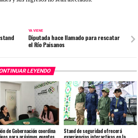
YA VIENE
 stand
Diputada hace llamado para rescatar
el Río Paisanos
ONTINUAR LEYENDO
ión de Gobernación coordina
Stand de seguridad ofrecerá
ivos para próximos eventos
experiencias interactivas en la