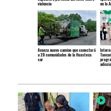
violencia
en la 
Avanza nuevo camino que conectará
Intern
a 20 comunidades de la Huasteca
Tancan
sur
progra
adicci