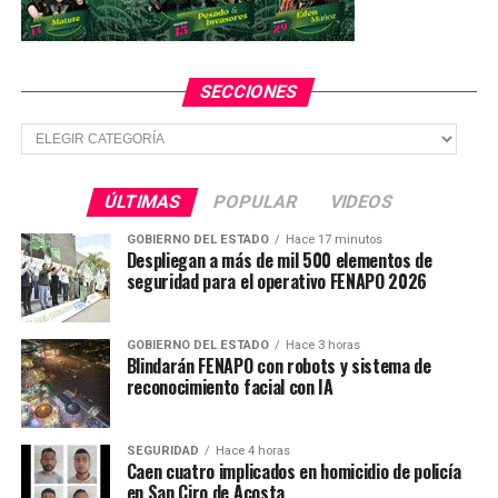
involucrados en cuestiones ambientales entre todos los
demás temas.”
SECCIONES
TEMAS RELACIONADOS
Secciones
YA VIENE
Muere joven de 21 años en accidente de motocicleta;
era de Tamuín
ÚLTIMAS
POPULAR
VIDEOS
NO TE PIERDAS
Crece la corriente de ríos y arroyos de varios municipios
GOBIERNO DEL ESTADO
Hace 17 minutos
Despliegan a más de mil 500 elementos de
en la Huasteca
seguridad para el operativo FENAPO 2026
GOBIERNO DEL ESTADO
Hace 3 horas
Blindarán FENAPO con robots y sistema de
reconocimiento facial con IA
SEGURIDAD
Hace 4 horas
Caen cuatro implicados en homicidio de policía
en San Ciro de Acosta