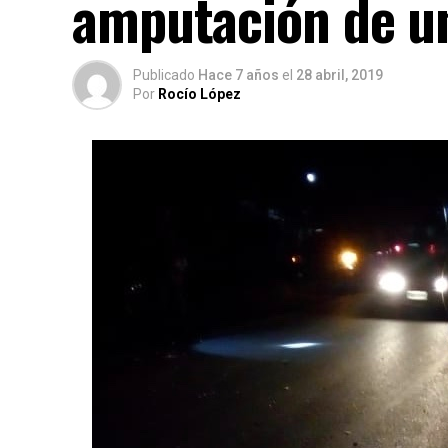
amputación de u
Publicado
Hace 7 años
el
28 abril, 2019
Por
Rocío López