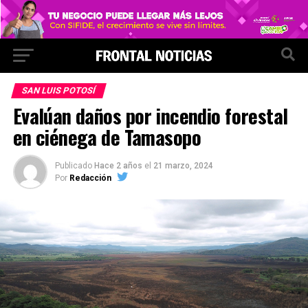
SAN LUIS POTOSÍ
Evalúan daños por incendio forestal
en ciénega de Tamasopo
Publicado
Hace 2 años
el
21 marzo, 2024
Por
Redacción