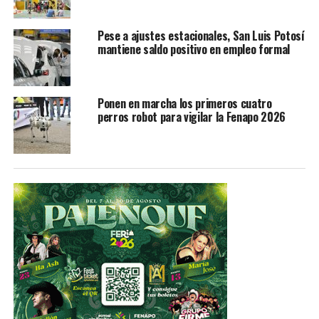
Esta información es de interés público, ajena a cualquier
Pese a ajustes estacionales, San Luis Potosí
interés particular o algún partido político.
mantiene saldo positivo en empleo formal
TEMAS RELACIONADOS
GOBIERNO DE SLP
Ponen en marcha los primeros cuatro
YA VIENE
perros robot para vigilar la Fenapo 2026
Habrá operativo de vigilancia sanitaria en la Fenahuap
2024
NO TE PIERDAS
Habrá exposición de arte sacro en galería de la
Secretaría de Cultura