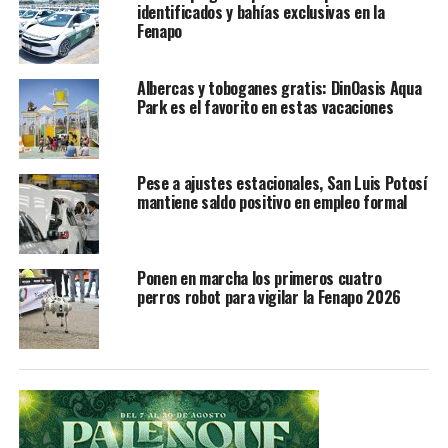
identificados y bahías exclusivas en la
Hoy se presentaron a pedir audiencia con el Fiscal
Fenapo
Federico Garza Herrera para solicitar el seguimiento que
se ha dado para cumplir las recomendaciones de
Albercas y toboganes gratis: DinOasis Aqua
reparación del daño emitida por la Comisión Estatal de
Park es el favorito en estas vacaciones
Derechos Humanos.
TEMAS RELACIONADOS
FEATURED
Pese a ajustes estacionales, San Luis Potosí
mantiene saldo positivo en empleo formal
YA VIENE
Realizan foro regional para parteras tradicionales de la
Huasteca
Ponen en marcha los primeros cuatro
NO TE PIERDAS
perros robot para vigilar la Fenapo 2026
Nuevo frente frío provocará tormentas fuertes en San
Luis Potosí