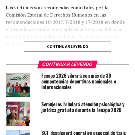
Las víctimas son reconocidas como tales por la
Comisión Estatal de Derechos Humanos en las
recomendaciones 10/2017, 7/2018 y 17/2018 en donde
el organismo señala como autoridad responsable a la
institución que encabeza el maestro Federico Garza
Herrera.
CONTINUAR LEYENDO
Los derechos violados son la falta de procuración de
justicia y la dilación en la integración de las carpetas.
CONTINUAR LEYENDO
Fenapo 2026 vibrará con más de 30
Cabe señalar que derivado del ilegal desalojo que la
competencias deportivas nacionales e
empresa Parques American Industries SA de CV llevó a
internacionales
cabo el 14 de junio de 2016 así como las detenciones
ilegales realizadas el 28 de diciembre de 2016, las
Semujeres brindará atención psicológica y
víctimas señalan al comandante Guadalupe Castillo
jurídica gratuita durante la Fenapo 2026
Celestino como uno de los responsables de las
detenciones, mismo que no fue señalado en las
recomendaciones.
SCT desplegará operativo especial de taxis