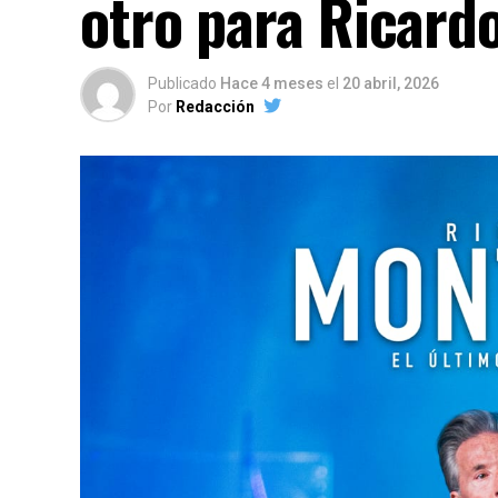
otro para Ricard
Publicado
Hace 4 meses
el
20 abril, 2026
Por
Redacción