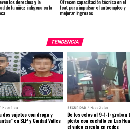
ven los derechos y la
Ofrecen capacitación técnica en el
ad de la niñez indígena en la
Icat para impulsar el autoempleo y
eca
mejorar ingresos
TENDENCIA
Hace 1 día
SEGURIDAD
Hace 2 días
a dos sujetos con droga y
De los celos al 9-1-1: graban
antas” en SLP y Ciudad Valles
pleito con cuchillo en Las Hu
el video circula en redes