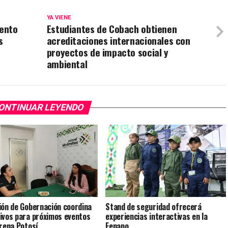
YA VIENE
lento
Estudiantes de Cobach obtienen
s
acreditaciones internacionales con
proyectos de impacto social y
ambiental
ONTINUAR LEYENDO
ión de Gobernación coordina
Stand de seguridad ofrecerá
ivos para próximos eventos
experiencias interactivas en la
Arena Potosí
Fenapo