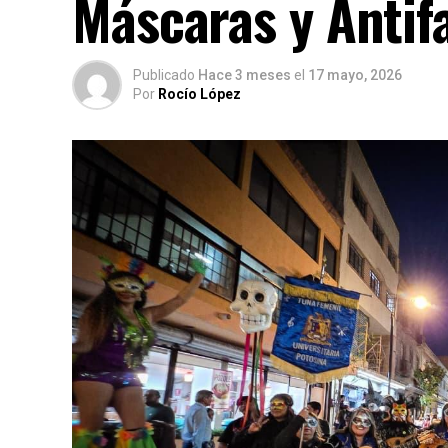
Máscaras y Antif
Publicado
Hace 3 meses
el
17 mayo, 2026
Por
Rocío López