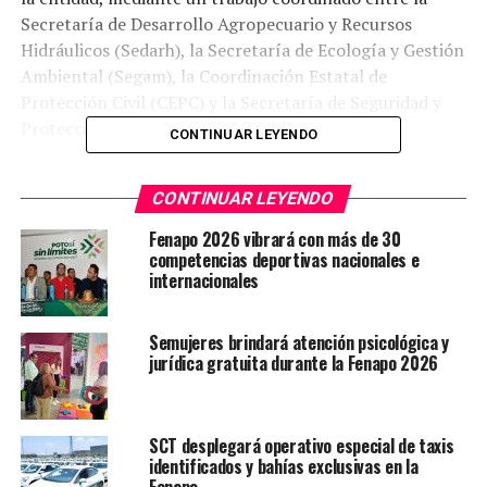
Secretaría de Desarrollo Agropecuario y Recursos
Hidráulicos (Sedarh), la Secretaría de Ecología y Gestión
Ambiental (Segam), la Coordinación Estatal de
Protección Civil (CEPC) y la Secretaría de Seguridad y
Protección Ciudadana (SSPC).
CONTINUAR LEYENDO
La Dirección Forestal y Vida Silvestre informó que
CONTINUAR LEYENDO
actualmente se mantienen monitoreos y acciones
preventivas en municipios como San Luis Potosí, Ciudad
Fenapo 2026 vibrará con más de 30
del Maíz, Ahualulco, Matehuala, Rioverde, Alaquines,
competencias deportivas nacionales e
internacionales
Cárdenas, Tamasopo y Aquismón, donde se han
detectado puntos de fuego derivados principalmente de
quemas agrícolas. Ante ello, se exhorta a las y los
Semujeres brindará atención psicológica y
productores rurales a notificar previamente a las
jurídica gratuita durante la Fenapo 2026
autoridades municipales cualquier quema programada,
evitar el uso de fuego durante condiciones de viento y
abstenerse de realizar fogatas o arrojar colillas
SCT desplegará operativo especial de taxis
encendidas en áreas naturales.
identificados y bahías exclusivas en la
Fenapo