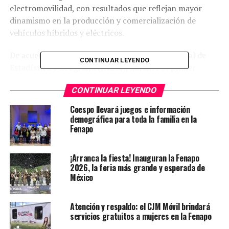
electromovilidad, con resultados que reflejan mayor
dinamismo en la producción y comercialización de
vehículos híbridos y eléctricos.
De acuerdo con indicadores del Instituto Nacional de
CONTINUAR LEYENDO
Estadística y Geografía (INEGI), durante el primer
semestre de 2026 se comercializaron en la entidad mil
CONTINUAR LEYENDO
476 vehículos híbridos y eléctricos, frente a las 952
unidades registradas en el mismo periodo de 2025, lo
Coespo llevará juegos e información
que representa un crecimiento del 55 por ciento. La
demográfica para toda la familia en la
Fenapo
secretaria técnica del Consejo Estatal de Población
(Coespo), Mayra Edith Velázquez Loera, destacó que este
desempeño responde a la combinación de una industria
¡Arranca la fiesta! Inauguran la Fenapo
automotriz de alto valor agregado, la presencia de
2026, la feria más grande y esperada de
México
armadoras de clase mundial y un mercado local con
creciente adopción de tecnologías limpias.
Atención y respaldo: el CJM Móvil brindará
Asimismo informó que BMW Group reportó la
servicios gratuitos a mujeres en la Fenapo
producción de 42 mil 403 vehículos y la exportación de