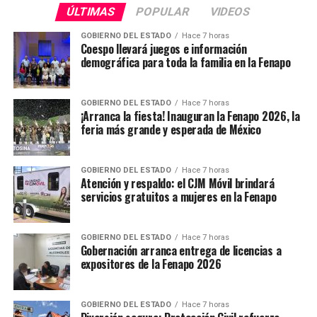
Gobierno del Estado acerca pensión americana a
ÚLTIMAS
POPULAR
VIDEOS
paisanos potosinos
GOBIERNO DEL ESTADO
Hace 7 horas
NO TE PIERDAS
Coespo llevará juegos e información
Pensiones del Estado acerca trámites clave a elementos
demográfica para toda la familia en la Fenapo
de seguridad
GOBIERNO DEL ESTADO
Hace 7 horas
¡Arranca la fiesta! Inauguran la Fenapo 2026, la
feria más grande y esperada de México
GOBIERNO DEL ESTADO
Hace 7 horas
Atención y respaldo: el CJM Móvil brindará
servicios gratuitos a mujeres en la Fenapo
GOBIERNO DEL ESTADO
Hace 7 horas
Gobernación arranca entrega de licencias a
expositores de la Fenapo 2026
GOBIERNO DEL ESTADO
Hace 7 horas