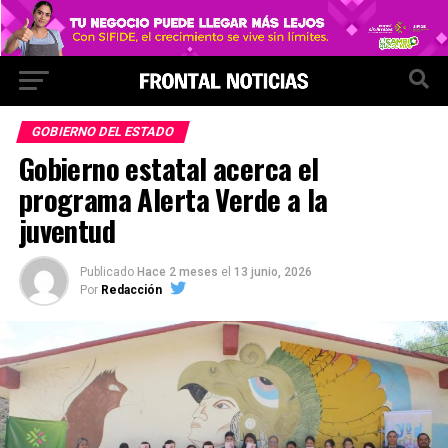
GOBIERNO DEL ESTADO
Gobierno estatal acerca el
programa Alerta Verde a la
juventud
Publicado
Hace 2 meses
el
13 junio, 2026
Por
Redacción