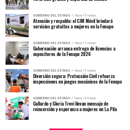
Gobierno estatal evalúa daños provocados por las lluvias
en la Huasteca
GOBIERNO DEL ESTADO
Hace 11 horas
NO TE PIERDAS
Atención y respaldo: el CJM Móvil brindará
Gobierno de SLP impulsa iniciativa para crear ley de
servicios gratuitos a mujeres en la Fenapo
movilidad urbana
GOBIERNO DEL ESTADO
Hace 11 horas
Gobernación arranca entrega de licencias a
expositores de la Fenapo 2026
GOBIERNO DEL ESTADO
Hace 11 horas
Diversión segura: Protección Civil refuerza
inspecciones en juegos mecánicos de la Fenapo
GOBIERNO DEL ESTADO
Hace 12 horas
Gallardo y Gloria Trevi llevan mensaje de
reinserción y esperanza a mujeres en La Pila