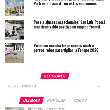
violencias, garantizar la igualdad sustantiva y brindar
Park es el favorito en estas vacaciones
una atención integral a las mujeres potosinas.
TEMAS RELACIONADOS
GOBIERNO DE SLP
Pese a ajustes estacionales, San Luis Potosí
mantiene saldo positivo en empleo formal
YA VIENE
Gobierno estatal acerca más oportunidades a las
juventudes de la región Media
Ponen en marcha los primeros cuatro
NO TE PIERDAS
perros robot para vigilar la Fenapo 2026
Finanzas fuertes impulsan el desarrollo de San Luis
SECCIONES
Secciones
ÚLTIMAS
POPULAR
VIDEOS
DEPORTES
Hace 14 horas