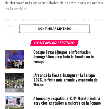
de detonar más oportunidades de crecimiento y empleo
en la entidad.
Las reuniones sostenidas con organismos empresariales,
como las recientes con el presidente del Clúster
CONTINUAR LEYENDO
Automotriz, Alberto Rosales, y la presidenta de la
Cámara Nacional de la Industria de Transformación
(Canacintra) en San Luis Potosí, Imelda Elizabeth
CONTINUAR LEYENDO
Martínez, han permitido dar seguimiento a proyectos
Coespo llevará juegos e información
estratégicos y abrir nuevas rutas de colaboración. Estas
demográfica para toda la familia en la
acciones fortalecen la coordinación institucional con un
Fenapo
impulso sin límites en la relación con el sector
productivo, orientado a mejorar la competitividad y la
¡Arranca la fiesta! Inauguran la Fenapo
innovación en la industria local.
2026, la feria más grande y esperada de
México
El diálogo permanente con representantes
empresariales ha permitido avanzar en una agenda
Atención y respaldo: el CJM Móvil brindará
común que favorece la generación de empleos formales
servicios gratuitos a mujeres en la Fenapo
y el dinamismo económico. En este contexto, la