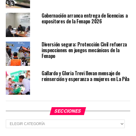
coordinación con los sectores industriales consolida el
crecimiento económico y refleja el cambio que se vive y
Gobernación arranca entrega de licencias a
se siente en la actividad productiva de la entidad.
expositores de la Fenapo 2026
TEMAS RELACIONADOS
GOBIERNO DE SLP
Diversión segura: Protección Civil refuerza
YA VIENE
inspecciones en juegos mecánicos de la
Crece oferta hotelera en San Luis Potosí por el impulso
Fenapo
al turismo de Ricardo Gallardo
NO TE PIERDAS
Gallardo y Gloria Trevi llevan mensaje de
Ricardo Gallardo y alcaldes fortalecen paz en la
reinserción y esperanza a mujeres en La Pila
Huasteca
SECCIONES
Secciones