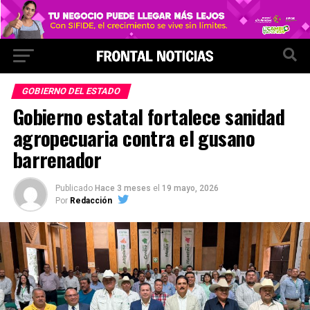
GOBIERNO DEL ESTADO
Gobierno estatal fortalece sanidad
agropecuaria contra el gusano
barrenador
Publicado
Hace 3 meses
el
19 mayo, 2026
Por
Redacción