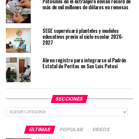
Potosinos en el extranjero envían récord de
productores de las cuatro regiones.
más de mil millones de dólares en remesas
TEMAS RELACIONADOS
GOBIERNO DE SLP
SEGE supervisará planteles y modelos
YA VIENE
educativos previo al ciclo escolar 2026-
Gobierno estatal refuerza vínculo con Coparmex para el
2027
desarrollo
NO TE PIERDAS
Abren registro para integrarse al Padrón
Gobierno estatal impulsa talento científico potosino a
Estatal de Peritos en San Luis Potosí
nivel mundial
SECCIONES
Secciones
ÚLTIMAS
POPULAR
VIDEOS