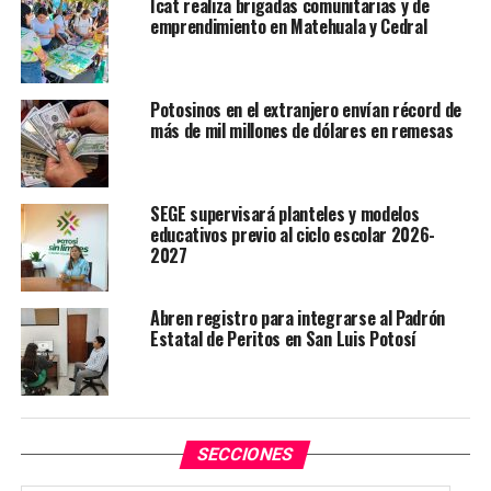
Icat realiza brigadas comunitarias y de
reforzar ambientes educativos y laborales más
emprendimiento en Matehuala y Cedral
incluyentes, libres de violencia y discriminación.
TEMAS RELACIONADOS
GOBIERNO DE SLP
Potosinos en el extranjero envían récord de
más de mil millones de dólares en remesas
YA VIENE
Gobierno estatal fortalece competitividad y crecimiento
económico
SEGE supervisará planteles y modelos
NO TE PIERDAS
educativos previo al ciclo escolar 2026-
Gobierno estatal fortalece bienestar y espacios libres
2027
de violencia para las mujeres
Abren registro para integrarse al Padrón
Estatal de Peritos en San Luis Potosí
SECCIONES