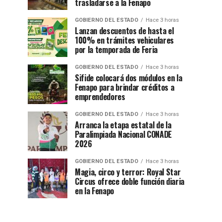
trasladarse a la Fenapo
GOBIERNO DEL ESTADO
Hace 3 horas
Lanzan descuentos de hasta el
100% en trámites vehiculares
por la temporada de Feria
GOBIERNO DEL ESTADO
Hace 3 horas
Sifide colocará dos módulos en la
Fenapo para brindar créditos a
emprendedores
GOBIERNO DEL ESTADO
Hace 3 horas
Arranca la etapa estatal de la
Paralimpiada Nacional CONADE
2026
GOBIERNO DEL ESTADO
Hace 3 horas
Magia, circo y terror: Royal Star
Circus ofrece doble función diaria
en la Fenapo