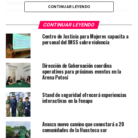
Como parte de estas acciones, destaca la labor de
CONTINUAR LEYENDO
integrantes de esta Red e investigadoras Érika Adriana
Torres Hernández y Aracely Díaz Oviedo. Las
especialistas resaltaron que la enfermería también
CONTINUAR LEYENDO
genera conocimiento científico que repercute
Centro de Justicia para Mujeres capacita a
directamente en la calidad del cuidado de los pacientes,
personal del IMSS sobre violencia
respaldando con evidencia procesos que antes se
mantenían en la práctica empírica.
Dirección de Gobernación coordina
La vigente administración reafirma que el impulso a la
operativos para próximos eventos en la
ciencia avanza sin límites, reconociendo el trabajo de las
Arena Potosí
mujeres en la investigación y garantizando que sus
aportaciones fortalezcan tanto la formación académica
Stand de seguridad ofrecerá experiencias
como la atención en salud, en beneficio de toda la
interactivas en la Fenapo
sociedad.
Avanza nuevo camino que conectará a 20
comunidades de la Huasteca sur