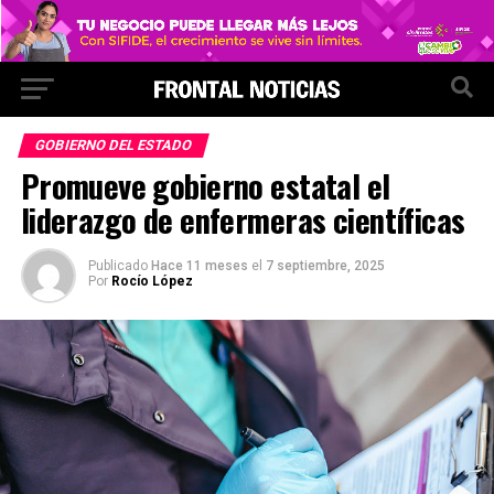
GOBIERNO DEL ESTADO
Promueve gobierno estatal el
liderazgo de enfermeras científicas
Publicado
Hace 11 meses
el
7 septiembre, 2025
Por
Rocío López