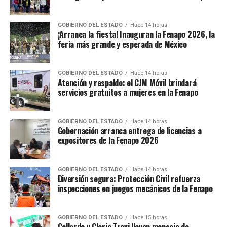
TEMAS RELACIONADOS
EDITOR'S PICK
YA VIENE
GOBIERNO DEL ESTADO
Hace 14 horas
¡Arranca la fiesta! Inauguran la Fenapo 2026, la
Rinden protesta integrantes del consejo de búsqueda de
feria más grande y esperada de México
personas
NO TE PIERDAS
SLP se proyecta como destino clave rumbo al Mundial
GOBIERNO DEL ESTADO
Hace 14 horas
2026
Atención y respaldo: el CJM Móvil brindará
servicios gratuitos a mujeres en la Fenapo
GOBIERNO DEL ESTADO
Hace 14 horas
Gobernación arranca entrega de licencias a
expositores de la Fenapo 2026
GOBIERNO DEL ESTADO
Hace 14 horas
Diversión segura: Protección Civil refuerza
inspecciones en juegos mecánicos de la Fenapo
GOBIERNO DEL ESTADO
Hace 15 horas