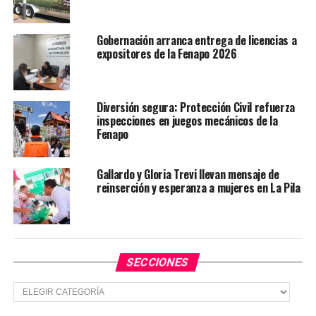
se vive y se siente con más oportunidades para que
niñas, niños, jóvenes y familias disfruten de la cultura de
Gobernación arranca entrega de licencias a
manera cercana y gratuita.
expositores de la Fenapo 2026
TEMAS RELACIONADOS
GOBIERNO DE SLP
Diversión segura: Protección Civil refuerza
YA VIENE
inspecciones en juegos mecánicos de la
Gobierno estatal impulsa saneamiento en Moctezuma
Fenapo
NO TE PIERDAS
Guardia Civil Estatal fortalece la proximidad social y
Gallardo y Gloria Trevi llevan mensaje de
prevención del delito en Ciudad Valles
reinserción y esperanza a mujeres en La Pila
SECCIONES
Secciones