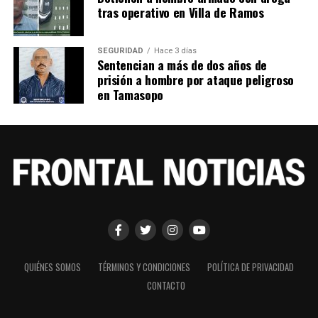
tras operativo en Villa de Ramos
SEGURIDAD
Hace 3 días
Sentencian a más de dos años de
prisión a hombre por ataque peligroso
en Tamasopo
QUIÉNES SOMOS
TÉRMINOS Y CONDICIONES
POLÍTICA DE PRIVACIDAD
CONTACTO