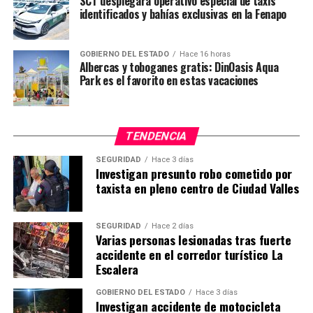
SCT desplegará operativo especial de taxis
Gobierno estatal reporta incidentes menores tras lluvias
identificados y bahías exclusivas en la Fenapo
en la Huasteca
GOBIERNO DEL ESTADO
Hace 16 horas
Albercas y toboganes gratis: DinOasis Aqua
Park es el favorito en estas vacaciones
TENDENCIA
SEGURIDAD
Hace 3 días
Investigan presunto robo cometido por
taxista en pleno centro de Ciudad Valles
SEGURIDAD
Hace 2 días
Varias personas lesionadas tras fuerte
accidente en el corredor turístico La
Escalera
GOBIERNO DEL ESTADO
Hace 3 días
Investigan accidente de motocicleta