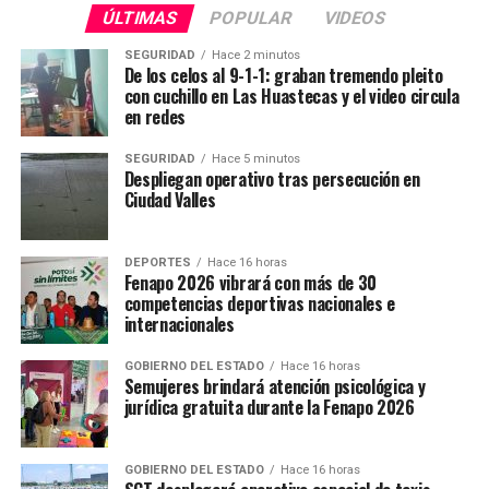
el uso de financiamiento. Casos como Durango,
ÚLTIMAS
POPULAR
VIDEOS
Chihuahua y Nuevo León elevaron significativamente el
SEGURIDAD
Hace 2 minutos
peso de la deuda en sus ingresos.
De los celos al 9-1-1: graban tremendo pleito
con cuchillo en Las Huastecas y el video circula
en redes
Finalmente, el estudio de politicacolectiva.com muestra
un avance positivo en la autonomía financiera de la
SEGURIDAD
Hace 5 minutos
entidad, ya que durante el 2025 los recursos propios del
Despliegan operativo tras persecución en
estado crecieron hasta representar el 11 por ciento de
Ciudad Valles
los ingresos totales, disminuyendo la dependencia de los
recursos federales, los cuales se ubicaron en un 89 por
DEPORTES
Hace 16 horas
ciento, en comparación con el 10 y 90 por ciento
Fenapo 2026 vibrará con más de 30
registrados respectivamente durante el año 2024.
competencias deportivas nacionales e
internacionales
TEMAS RELACIONADOS
FEATURED
GOBIERNO DE SLP
GOBIERNO DEL ESTADO
Hace 16 horas
Semujeres brindará atención psicológica y
YA VIENE
jurídica gratuita durante la Fenapo 2026
San Luis es reconocido por transparencia y finanzas
sanas
GOBIERNO DEL ESTADO
Hace 16 horas
NO TE PIERDAS