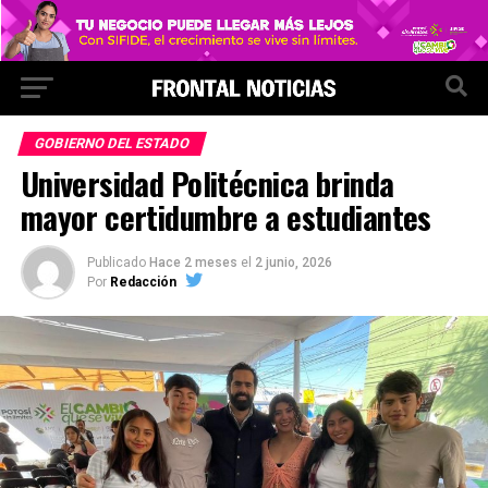
GOBIERNO DEL ESTADO
Universidad Politécnica brinda
mayor certidumbre a estudiantes
Publicado
Hace 2 meses
el
2 junio, 2026
Por
Redacción