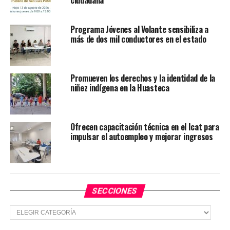
TEMAS RELACIONADOS
GOBIERNO DE SLP
Programa Jóvenes al Volante sensibiliza a
YA VIENE
más de dos mil conductores en el estado
Ricardo Gallardo y alcaldes fortalecen paz en la
Huasteca
NO TE PIERDAS
Promueven los derechos y la identidad de la
Gobierno estatal impulsa más oportunidades para la
niñez indígena en la Huasteca
reinserción social de mujeres
Ofrecen capacitación técnica en el Icat para
impulsar el autoempleo y mejorar ingresos
SECCIONES
Secciones