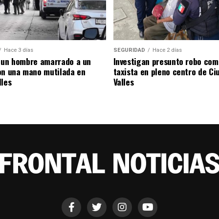
Hace 3 días
SEGURIDAD
Hace 2 días
 un hombre amarrado a un
Investigan presunto robo com
on una mano mutilada en
taxista en pleno centro de Ci
lles
Valles