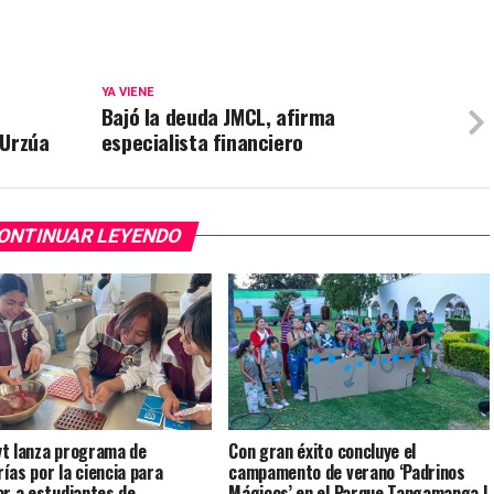
YA VIENE
Bajó la deuda JMCL, afirma
 Urzúa
especialista financiero
ONTINUAR LEYENDO
t lanza programa de
Con gran éxito concluye el
ías por la ciencia para
campamento de verano ‘Padrinos
ar a estudiantes de
Mágicos’ en el Parque Tangamanga I