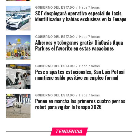
GOBIERNO DEL ESTADO
Hace 7 horas
TEMAS RELACIONADOS
SCT desplegará operativo especial de taxis
identificados y bahías exclusivas en la Fenapo
YA VIENE
Asaltantes “pegan” otra vez en gasolinera Los Grillitos
NO TE PIERDAS
GOBIERNO DEL ESTADO
Hace 7 horas
Condenan a pena de prisión a Eduardo “Cayeyo”
Albercas y toboganes gratis: DinOasis Aqua
Park es el favorito en estas vacaciones
GOBIERNO DEL ESTADO
Hace 7 horas
Pese a ajustes estacionales, San Luis Potosí
mantiene saldo positivo en empleo formal
GOBIERNO DEL ESTADO
Hace 7 horas
Ponen en marcha los primeros cuatro perros
robot para vigilar la Fenapo 2026
TENDENCIA