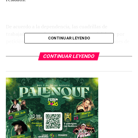
De acuerdo a la dependencia, las cuadrillas de
trabajadores acuden diariamente a esta vialidad y por
CONTINUAR LEYENDO
petición de la autoridad municipal, realizan acciones de
separación de residuos, en un espacio que permite que
los camiones puedan maniobrar, para posteriormente
CONTINUAR LEYENDO
enviarlos de manera adecuada, para su disposición final
al tiradero de Peñasco.
Ante la separación de desechos y como parte de la
preocupación por el medio ambiente,
SEDUVOP,
iniciará
la próxima semana, con la trituración de los desechos
orgánicos, como son ramas, hojas y troncos, entre otros,
para su posterior utilización como composta, la cual va
a ser utilizada en las diferentes áreas verdes a las cuales